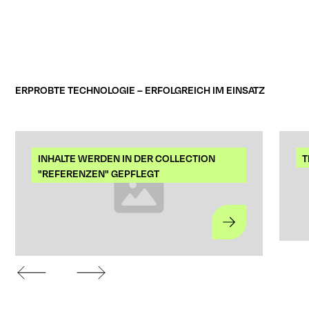
ERPROBTE TECHNOLOGIE – ERFOLGREICH IM EINSATZ
INHALTE WERDEN IN DER COLLECTION
T
"REFERENZEN" GEPFLEGT